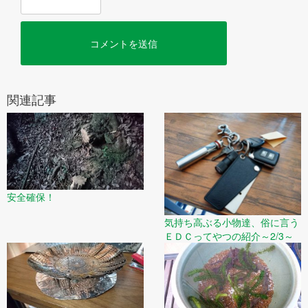
関連記事
安全確保！
気持ち高ぶる小物達、俗に言う
ＥＤＣってやつの紹介～2/3～