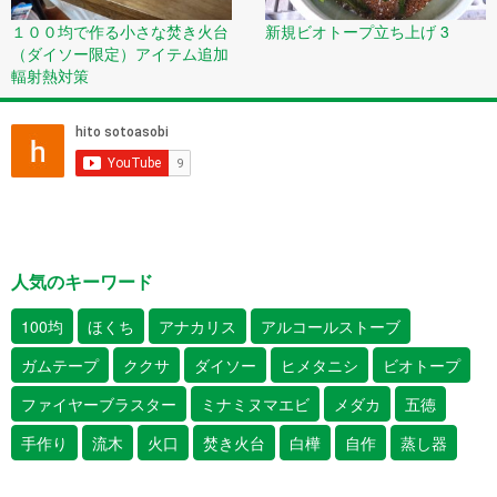
１００均で作る小さな焚き火台
新規ビオトープ立ち上げ 3
（ダイソー限定）アイテム追加
輻射熱対策
人気のキーワード
100均
ほくち
アナカリス
アルコールストーブ
ガムテープ
ククサ
ダイソー
ヒメタニシ
ビオトープ
ファイヤーブラスター
ミナミヌマエビ
メダカ
五徳
手作り
流木
火口
焚き火台
白樺
自作
蒸し器