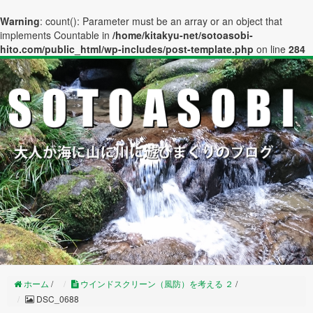
Warning
: count(): Parameter must be an array or an object that
implements Countable in
/home/kitakyu-net/sotoasobi-
hito.com/public_html/wp-includes/post-template.php
on line
284
ホーム
/
ウインドスクリーン（風防）を考える ２
/
DSC_0688