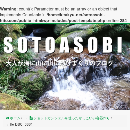
Warning
: count(): Parameter must be an array or an object that
implements Countable in
/home/kitakyu-net/sotoasobi-
hito.com/public_html/wp-includes/post-template.php
on line
284
ホーム
/
ショットガンシェルを使ったかっこいい容器作り
/
DSC_0661