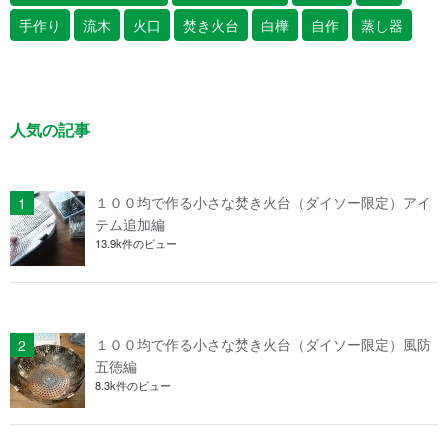
手作り
流木
火口
焚き火台
白樺
自作
蒸し器
人気の記事
１００均で作る小さな焚き火台（ダイソー限定）アイ
テム追加編
13.9k件のビュー
１００均で作る小さな焚き火台（ダイソー限定）風防
五徳編
8.3k件のビュー