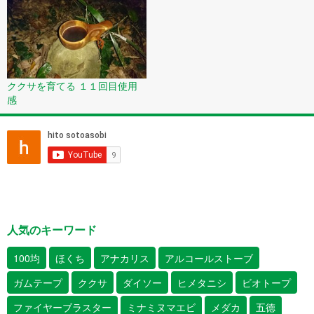
ククサを育てる １１回目使用
感
人気のキーワード
100均
ほくち
アナカリス
アルコールストーブ
ガムテープ
ククサ
ダイソー
ヒメタニシ
ビオトープ
ファイヤーブラスター
ミナミヌマエビ
メダカ
五徳