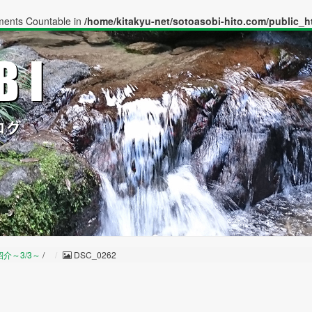
ements Countable in
/home/kitakyu-net/sotoasobi-hito.com/public_h
介～3/3～
/
DSC_0262