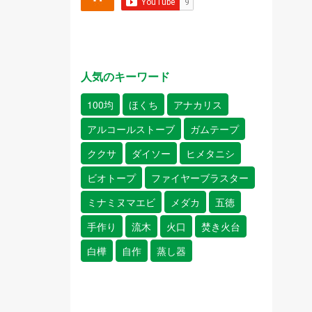
人気のキーワード
100均
ほくち
アナカリス
アルコールストーブ
ガムテープ
ククサ
ダイソー
ヒメタニシ
ビオトープ
ファイヤーブラスター
ミナミヌマエビ
メダカ
五徳
手作り
流木
火口
焚き火台
白樺
自作
蒸し器