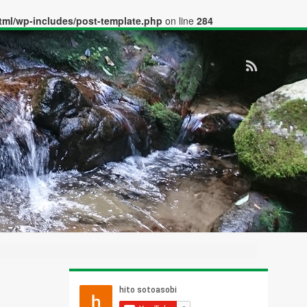
tml/wp-includes/post-template.php
on line
284