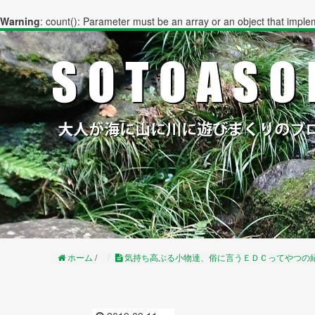
Warning
: count(): Parameter must be an array or an object that impl
ホーム
/
気持ち高ぶる小物達、俗に言うＥＤＣってやつの紹