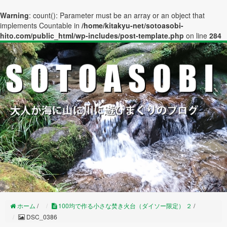
Warning
: count(): Parameter must be an array or an object that
implements Countable in
/home/kitakyu-net/sotoasobi-
hito.com/public_html/wp-includes/post-template.php
on line
284
ホーム
/
100均で作る小さな焚き火台（ダイソー限定） ２
/
DSC_0386