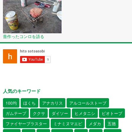
昔作ったコンロを語る
人気のキーワード
100均
ほくち
アナカリス
アルコールストーブ
ガムテープ
ククサ
ダイソー
ヒメタニシ
ビオトープ
ファイヤーブラスター
ミナミヌマエビ
メダカ
五徳