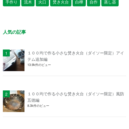
手作り
流木
火口
焚き火台
白樺
自作
蒸し器
人気の記事
１００均で作る小さな焚き火台（ダイソー限定）アイ
テム追加編
13.9k件のビュー
１００均で作る小さな焚き火台（ダイソー限定）風防
五徳編
8.3k件のビュー