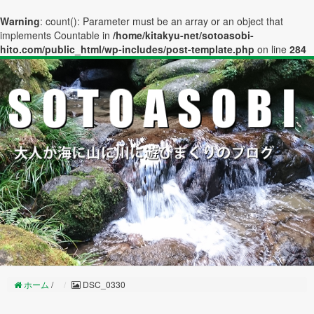
Warning
: count(): Parameter must be an array or an object that
implements Countable in
/home/kitakyu-net/sotoasobi-
hito.com/public_html/wp-includes/post-template.php
on line
284
ホーム
/
DSC_0330