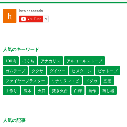
人気のキーワード
100均
ほくち
アナカリス
アルコールストーブ
ガムテープ
ククサ
ダイソー
ヒメタニシ
ビオトープ
ファイヤーブラスター
ミナミヌマエビ
メダカ
五徳
手作り
流木
火口
焚き火台
白樺
自作
蒸し器
人気の記事