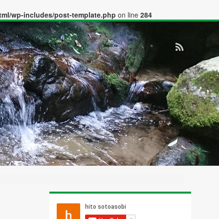
tml/wp-includes/post-template.php
on line
284