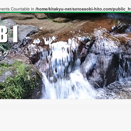
ements Countable in
/home/kitakyu-net/sotoasobi-hito.com/public_h