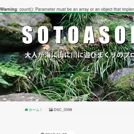
Warning
: count(): Parameter must be an array or an object that impl
ホーム
/
DSC_0398