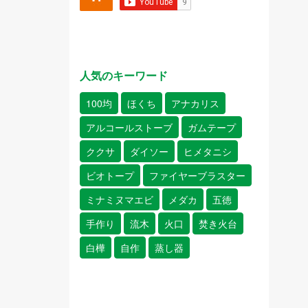
人気のキーワード
100均
ほくち
アナカリス
アルコールストーブ
ガムテープ
ククサ
ダイソー
ヒメタニシ
ビオトープ
ファイヤーブラスター
ミナミヌマエビ
メダカ
五徳
手作り
流木
火口
焚き火台
白樺
自作
蒸し器