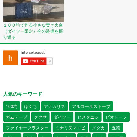
１００均で作る小さな焚き火台
（ダイソー限定）今の装備を振
り返る
人気のキーワード
100均
ほくち
アナカリス
アルコールストーブ
ガムテープ
ククサ
ダイソー
ヒメタニシ
ビオトープ
ファイヤーブラスター
ミナミヌマエビ
メダカ
五徳