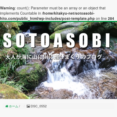
Warning
: count(): Parameter must be an array or an object that
implements Countable in
/home/kitakyu-net/sotoasobi-
hito.com/public_html/wp-includes/post-template.php
on line
284
ホーム
/
DSC_0552