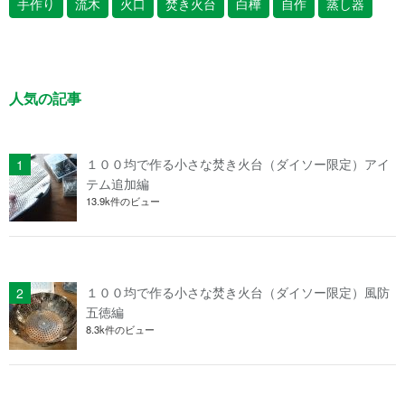
手作り
流木
火口
焚き火台
白樺
自作
蒸し器
人気の記事
１００均で作る小さな焚き火台（ダイソー限定）アイ
テム追加編
13.9k件のビュー
１００均で作る小さな焚き火台（ダイソー限定）風防
五徳編
8.3k件のビュー