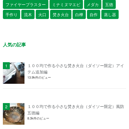
ファイヤーブラスター
ミナミヌマエビ
メダカ
五徳
手作り
流木
火口
焚き火台
白樺
自作
蒸し器
人気の記事
１００均で作る小さな焚き火台（ダイソー限定）アイ
テム追加編
13.9k件のビュー
１００均で作る小さな焚き火台（ダイソー限定）風防
五徳編
8.3k件のビュー