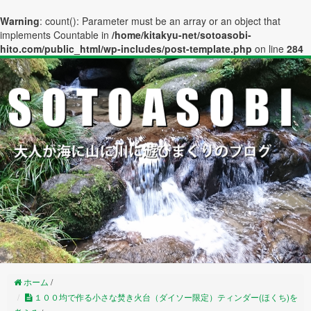
Warning
: count(): Parameter must be an array or an object that
implements Countable in
/home/kitakyu-net/sotoasobi-
hito.com/public_html/wp-includes/post-template.php
on line
284
ホーム
/
１００均で作る小さな焚き火台（ダイソー限定）ティンダー(ほくち)を