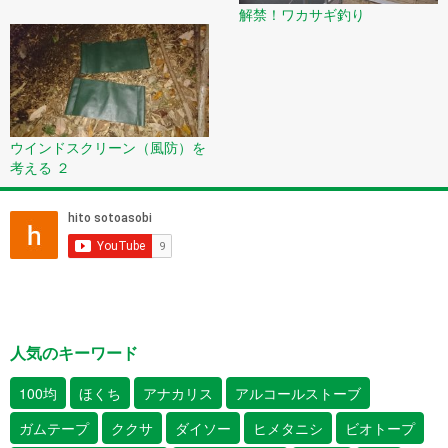
解禁！ワカサギ釣り
ウインドスクリーン（風防）を
考える ２
人気のキーワード
100均
ほくち
アナカリス
アルコールストーブ
ガムテープ
ククサ
ダイソー
ヒメタニシ
ビオトープ