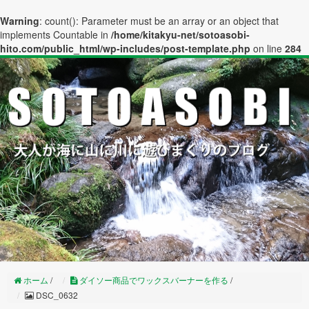
Warning
: count(): Parameter must be an array or an object that
implements Countable in
/home/kitakyu-net/sotoasobi-
hito.com/public_html/wp-includes/post-template.php
on line
284
ホーム
/
ダイソー商品でワックスバーナーを作る
/
DSC_0632