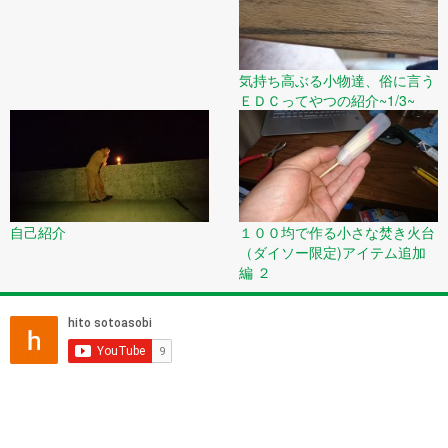
気持ち高ぶる小物達、俗に言う
ＥＤＣってやつの紹介~1/3~
自己紹介
１００均で作る小さな焚き火台
（ダイソー限定)アイテム追加
編 ２