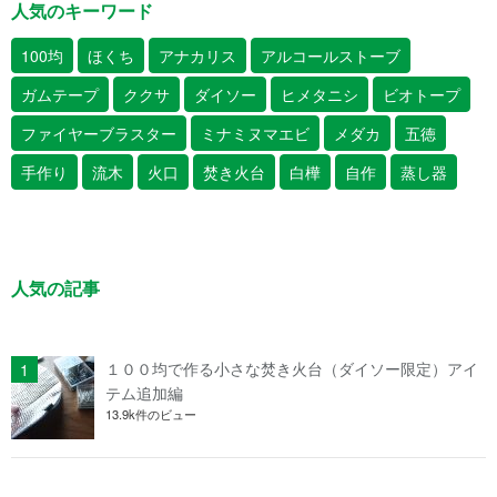
人気のキーワード
100均
ほくち
アナカリス
アルコールストーブ
ガムテープ
ククサ
ダイソー
ヒメタニシ
ビオトープ
ファイヤーブラスター
ミナミヌマエビ
メダカ
五徳
手作り
流木
火口
焚き火台
白樺
自作
蒸し器
人気の記事
１００均で作る小さな焚き火台（ダイソー限定）アイ
テム追加編
13.9k件のビュー