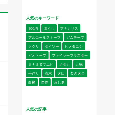
人気のキーワード
100均
ほくち
アナカリス
アルコールストーブ
ガムテープ
ククサ
ダイソー
ヒメタニシ
ビオトープ
ファイヤーブラスター
ミナミヌマエビ
メダカ
五徳
手作り
流木
火口
焚き火台
白樺
自作
蒸し器
人気の記事