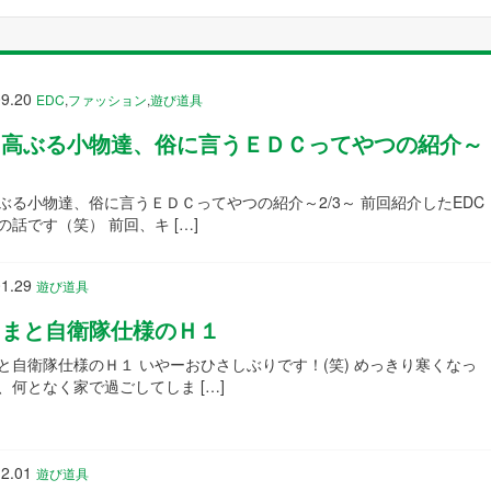
9.20
EDC
,
ファッション
,
遊び道具
ち高ぶる小物達、俗に言うＥＤＣってやつの紹介～
ぶる小物達、俗に言うＥＤＣってやつの紹介～2/3～ 前回紹介したEDC
の話です（笑） 前回、キ […]
1.29
遊び道具
るまと自衛隊仕様のＨ１
と自衛隊仕様のＨ１ いやーおひさしぶりです！(笑) めっきり寒くなっ
、何となく家で過ごしてしま […]
2.01
遊び道具