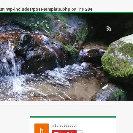
tml/wp-includes/post-template.php
on line
284