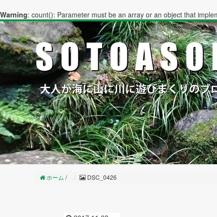
Warning
: count(): Parameter must be an array or an object that impl
ホーム
/
DSC_0426