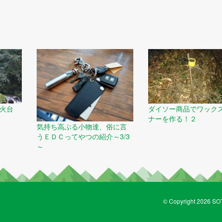
き火台
ダイソー商品でワック
ナーを作る！２
気持ち高ぶる小物達、俗に言
うＥＤＣってやつの紹介～3/3
～
© Copyright 2026