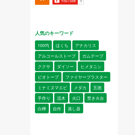
人気のキーワード
100均
ほくち
アナカリス
アルコールストーブ
ガムテープ
ククサ
ダイソー
ヒメタニシ
ビオトープ
ファイヤーブラスター
ミナミヌマエビ
メダカ
五徳
手作り
流木
火口
焚き火台
白樺
自作
蒸し器