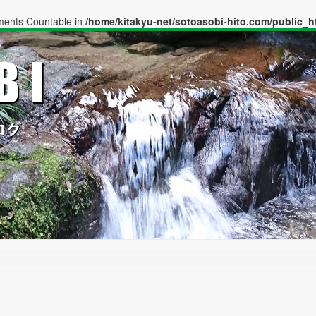
ements Countable in
/home/kitakyu-net/sotoasobi-hito.com/public_h